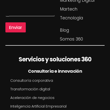
Marketing Digital
s
a
Martech
j
e
Tecnología
Enviar
Blog
Somos 360
Servicios y soluciones 360
Consultoría e innovación
Consultoría corporativa
Transformación digital
Aceleración de negocios
Inteligencia Artificial Empresarial