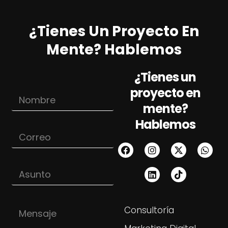
¿Tienes Un Proyecto En
Mente? Hablemos
¿Tienes un
proyecto en
N
o
mente?
m
Hablemos
b
*
C
r
*
o
e
A
r
*
s
r
u
A
e
n
s
o
t
u
*
o
n
M
t
Consultoría
e
o
n