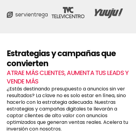
u
r
a
c
i
ó
n
m
e
Estrategias y campañas que
n
convierten
s
u
ATRAE MÁS CLIENTES, AUMENTA TUS LEADS Y
a
l
VENDE MÁS
?
¿Estás destinando presupuesto a anuncios sin ver
*
resultados? La clave no es solo estar en línea, sino
hacerlo con la estrategia adecuada. Nuestras
estrategias y campañas digitales te llevarán a
captar clientes de alto valor con anuncios
optimizados que generan ventas reales. Acelera tu
inversión con nosotros.