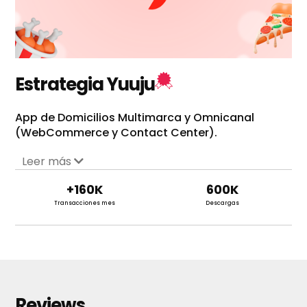
Estrategia Yuuju
App de Domicilios Multimarca y Omnicanal
(WebCommerce y Contact Center).
Leer más
+
160
K
600
K
Transacciones mes
Descargas
Reviews