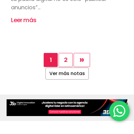
anuncios”...
Leer más
»
1
2
Ver más notas