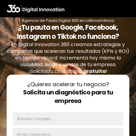
Agencia de Pauta Digital 360 en Latinoamérica
¿Tu pauta en Google, Facebook,
Instagram o Tiktok no funciona?
En Digital Innovation 360 creamos estrategias y
campañas que aceleran tus resultados (KPIs y ROI)
en tiempo récord. Incrementa hoy mismo la
visibilidad, leads y ventas de tu empresa.
¡Solicita tu consultoría
gratuita
!
¿Quieres acelerar tu negocio?
Solicita un diagnóstico para tu
empresa
N
o
m
E
b