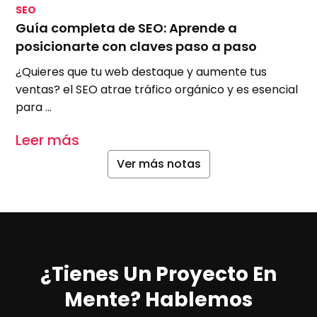
SEO
S
Guía completa de SEO: Aprende a
S
posicionarte con claves paso a paso
m
¿Quieres que tu web destaque y aumente tus
A
ventas? el SEO atrae tráfico orgánico y es esencial
e
para …
u
Leer más
L
Ver más notas
¿Tienes Un Proyecto En
Mente? Hablemos