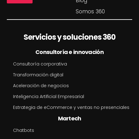
Blog
t
o
Somos 360
N
o
m
b
Servicios y soluciones 360
r
e
Consultoría e innovación
Consultoría corporativa
Transformación digital
Aceleración de negocios
Inteligencia Artificial Empresarial
Estrategia de eCommerce y ventas no presenciales
Martech
Chatbots