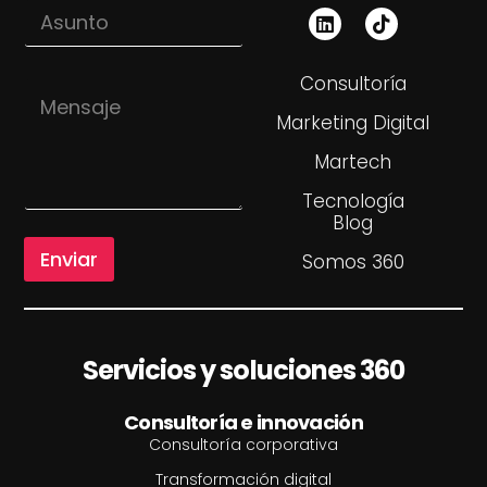
A
e
s
o
u
*
n
*
Consultoría
M
t
M
e
o
e
Marketing Digital
n
n
s
s
Martech
a
a
j
j
Tecnología
e
e
Blog
*
Enviar
Somos 360
Servicios y soluciones 360
Consultoría e innovación
Consultoría corporativa
Transformación digital