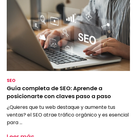
SEO
S
Guía completa de SEO: Aprende a
S
posicionarte con claves paso a paso
m
¿Quieres que tu web destaque y aumente tus
A
ventas? el SEO atrae tráfico orgánico y es esencial
e
para …
u
Leer más
L