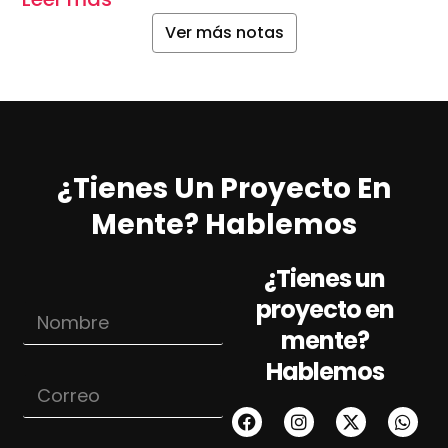
Ver más notas
¿Tienes Un Proyecto En
Mente? Hablemos
¿Tienes un
proyecto en
N
o
mente?
m
Hablemos
b
C
r
o
e
r
*
r