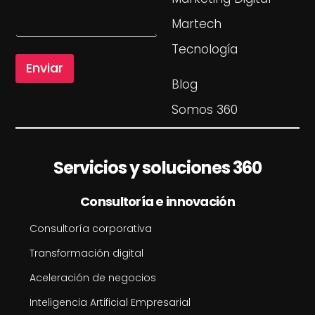
o
a
r
Martech
j
r
e
e
Tecnología
o
Enviar
M
e
Blog
n
Somos 360
s
a
j
e
Servicios y soluciones 360
Consultoría e innovación
Consultoría corporativa
Transformación digital
Aceleración de negocios
Inteligencia Artificial Empresarial