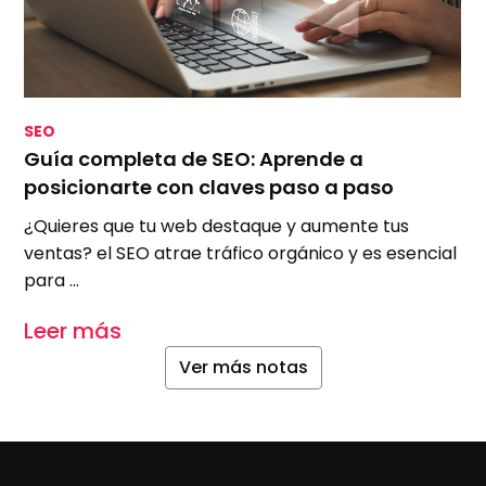
SEO
S
Guía completa de SEO: Aprende a
S
posicionarte con claves paso a paso
m
¿Quieres que tu web destaque y aumente tus
A
ventas? el SEO atrae tráfico orgánico y es esencial
e
para …
u
Leer más
L
Ver más notas